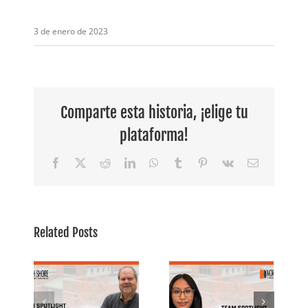
3 de enero de 2023
Comparte esta historia, ¡elige tu
plataforma!
Facebook
X
Reddit
LinkedIn
WhatsApp
Tumblr
Pinterest
Vk
Email
Empleada
destacada:
Related Posts
er
Conoce a
Foco en el
noce
Ariana,
equipo:
especialista
Andrea,
 |