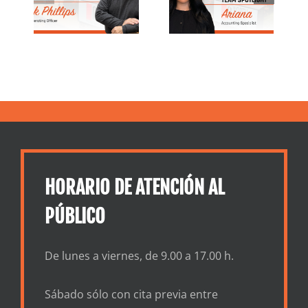
en
asociada de
ore
contabilidad
servicios de
&
en North
préstamos
s
Shore Trust
and Savings
HORARIO DE ATENCIÓN AL
PÚBLICO
De lunes a viernes, de 9.00 a 17.00 h.
Sábado sólo con cita previa entre