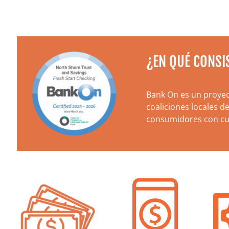
¿EN QUÉ CONSI
Bank On es un proyec
coaliciones locales d
consumidores con cue