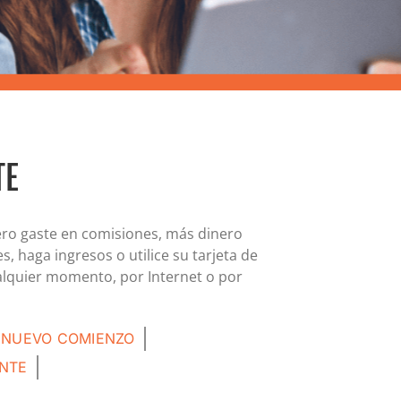
Tarjeta MasterCard y Visa Preferred Points
(Empresas)
Comisiones para todos los productos de tarjeta
TE
ero gaste en comisiones, más dinero
, haga ingresos o utilice su tarjeta de
alquier momento, por Internet o por
 NUEVO COMIENZO
ENTE