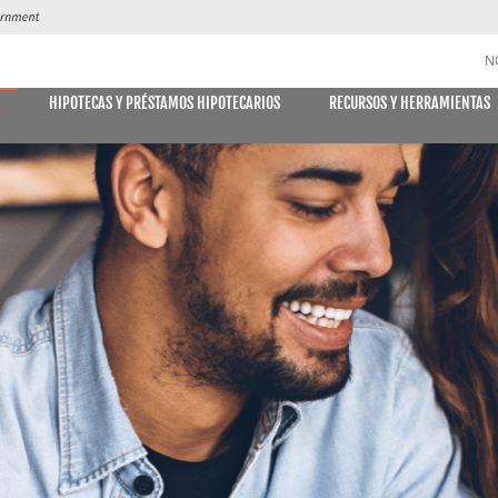
N
HIPOTECAS Y PRÉSTAMOS HIPOTECARIOS
RECURSOS Y HERRAMIENTAS
A
CUENTAS DE AHORRO y CD
DES
MÓVIL
E DECLARACIONES
PAGO DE
Libreta de ahorro
Declaración Ahorro
Cuenta de Ahorro Kids Club
Cuentas del mercado monetario
Tipos actuales del mercado monetario