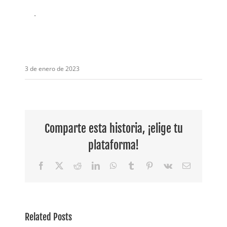
.
3 de enero de 2023
Comparte esta historia, ¡elige tu
plataforma!
Facebook
X
Reddit
LinkedIn
WhatsApp
Tumblr
Pinterest
Vk
Email
Empleada
destacada:
Related Posts
er