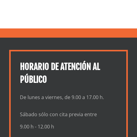
ra
para tomar el
Educación
s
control de su
Financiera
s
dinero ahora
HORARIO DE ATENCIÓN AL
PÚBLICO
De lunes a viernes, de 9.00 a 17.00 h.
Sábado sólo con cita previa entre
9.00 h - 12.00 h