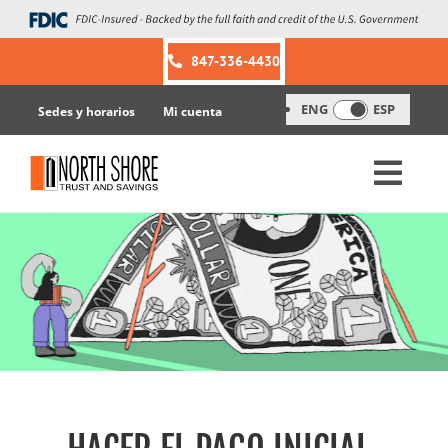
Skip
to
content
847-336-4430
ENG
ESP
Sedes y horarios
Mi cuenta