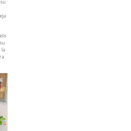
 su
eja
elo
 su
 la
ra