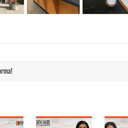
forma!
Destacando 25
E
en el equipo:
años de servicio: