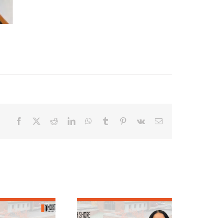
Facebook
X
Reddit
LinkedIn
WhatsApp
Tumblr
Pinterest
Vk
Email
quipo destacado:
En primer plano: