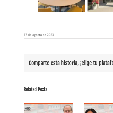
17 de agosto de 2023
Comparte esta historia, ¡elige tu plata
Related Posts
Empleada
r plano:
destacada: Conoce
Foco 