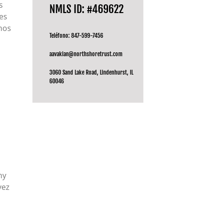
s
NMLS ID: #469622
es
mos
Teléfono: 847-599-7456
aavakian@northshoretrust.com
3060 Sand Lake Road, Lindenhurst, IL
60046
my
vez