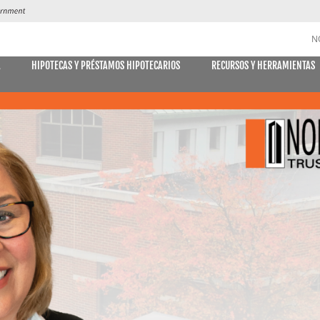
N
A
HIPOTECAS Y PRÉSTAMOS HIPOTECARIOS
RECURSOS Y HERRAMIENTAS
CUENTAS DE AHORRO y CD
DES
MÓVIL
E DECLARACIONES
PAGO DE
Libreta de ahorro
Declaración Ahorro
Cuenta de Ahorro Kids Club
Cuentas del mercado monetario
Tipos actuales del mercado monetario