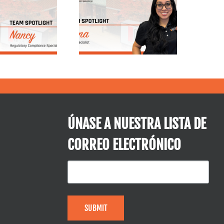
Elena,
Conoce a Nick
epartamento de
Phillips | North
Gestión de
Shore Trust &
Préstamos
Savings
ÚNASE A NUESTRA LISTA DE
CORREO ELECTRÓNICO
SUBMIT