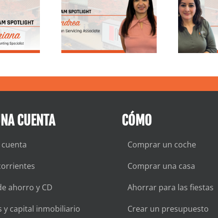
ea, asociada
la trayectoria de
D
ervicios de
Nancy en North
réstamos
Shore Trust &
Savings
UNA CUENTA
CÓMO
 cuenta
Comprar un coche
orrientes
Comprar una casa
de ahorro y CD
Ahorrar para las fiestas
 y capital inmobiliario
Crear un presupuesto