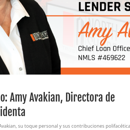
Certificados de depósito (CD)
Cuentas individuales de jubilación (IRA)
Tipos actuales de cuentas IRA y CD
o: Amy Avakian, Directora de
identa
akian, su toque personal y sus contribuciones polifacétic