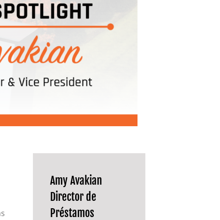
Tarjeta MasterCard y Visa Preferred Points
(Empresas)
Comisiones para todos los productos de tarjeta
Amy Avakian
Director de
Préstamos
as