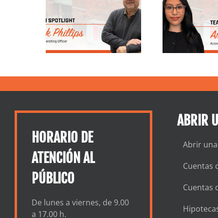
 a Nick
a Ariana,
Andr
 | North
especialista en
de s
Trust &
contabilidad en
p
ings
North Shore Trust
and Savings
ABRIR 
HORARIO DE
Abrir una
ATENCIÓN AL
Cuentas c
PÚBLICO
Cuentas 
De lunes a viernes, de 9.00
Hipotecas
a 17.00 h.