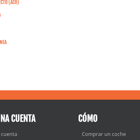
ECTO (ACH)
O
ÍNEA
UNA CUENTA
CÓMO
 cuenta
Comprar un coche