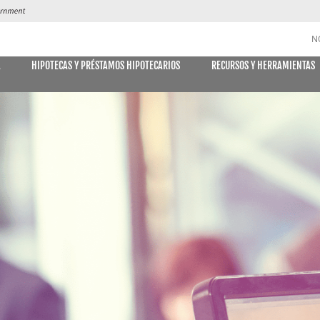
N
A
HIPOTECAS Y PRÉSTAMOS HIPOTECARIOS
RECURSOS Y HERRAMIENTAS
CUENTAS DE AHORRO y CD
DES
MÓVIL
E DECLARACIONES
PAGO DE
Libreta de ahorro
Declaración Ahorro
Cuenta de Ahorro Kids Club
Cuentas del mercado monetario
Tipos actuales del mercado monetario