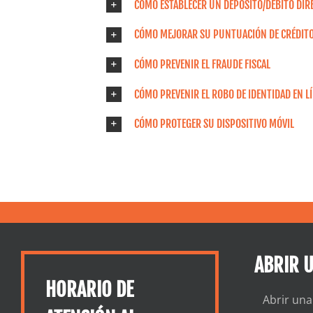
CÓMO ESTABLECER UN DEPÓSITO/DÉBITO DIR
CÓMO MEJORAR SU PUNTUACIÓN DE CRÉDIT
CÓMO PREVENIR EL FRAUDE FISCAL
CÓMO PREVENIR EL ROBO DE IDENTIDAD EN L
CÓMO PROTEGER SU DISPOSITIVO MÓVIL
ABRIR 
HORARIO DE
Abrir una