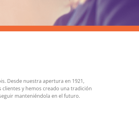
Tarjeta MasterCard y Visa Preferred Points
(Empresas)
Comisiones para todos los productos de tarjeta
ois. Desde nuestra apertura en 1921,
s clientes y hemos creado una tradición
eguir manteniéndola en el futuro.