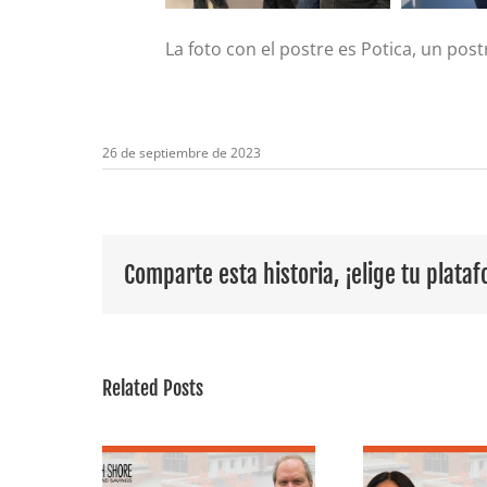
La foto con el postre es Potica, un post
26 de septiembre de 2023
Comparte esta historia, ¡elige tu plata
Related Posts
Empleada
r plano:
destacada: Conoce
Foco 