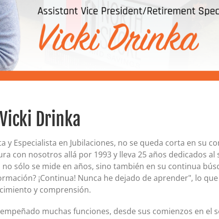
Certificados de depósito (CD)
Cuentas individuales de jubilación (IRA)
Tipos actuales de cuentas IRA y CD
Vicki Drinka
nta y Especialista en Jubilaciones, no se queda corta en su
 con nosotros allá por 1993 y lleva 25 años dedicados al s
no sólo se mide en años, sino también en su continua bús
rmación? ¡Continua! Nunca he dejado de aprender", lo qu
ecimiento y comprensión.
desempeñado muchas funciones, desde sus comienzos en el s