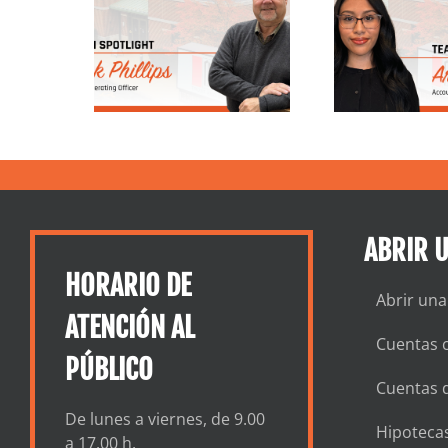
 a Nick
a Ariana,
Andr
 | North
especialista en
de s
Trust &
contabilidad en
p
ings
North Shore Trust
and Savings
ABRIR 
HORARIO DE
Abrir una
ATENCIÓN AL
Cuentas c
PÚBLICO
Cuentas 
De lunes a viernes, de 9.00
Hipotecas
a 17.00 h.