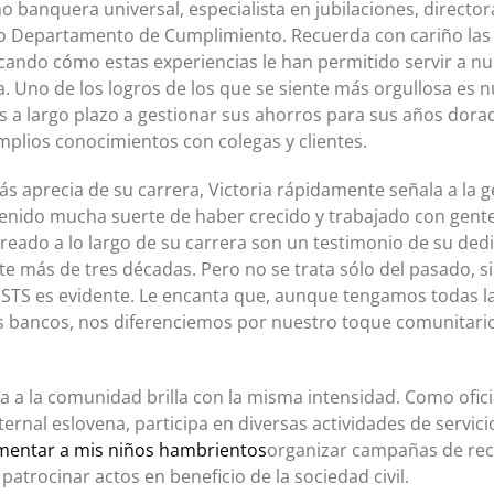
o banquera universal, especialista en jubilaciones, director
ro Departamento de Cumplimiento. Recuerda con cariño la
ndo cómo estas experiencias le han permitido servir a nue
a. Uno de los logros de los que se siente más orgullosa es 
s a largo plazo a gestionar sus ahorros para sus años dora
mplios conocimientos con colegas y clientes.
 aprecia de su carrera, Victoria rápidamente señala a la ge
tenido mucha suerte de haber crecido y trabajado con gent
creado a lo largo de su carrera son un testimonio de su dedi
e más de tres décadas. Pero no se trata sólo del pasado, s
 NSTS es evidente. Le encanta que, aunque tengamos todas l
 bancos, nos diferenciemos por nuestro toque comunitar
a a la comunidad brilla con la misma intensidad. Como oficia
rnal eslovena, participa en diversas actividades de servicio
imentar a mis niños hambrientos
organizar campañas de rec
patrocinar actos en beneficio de la sociedad civil.