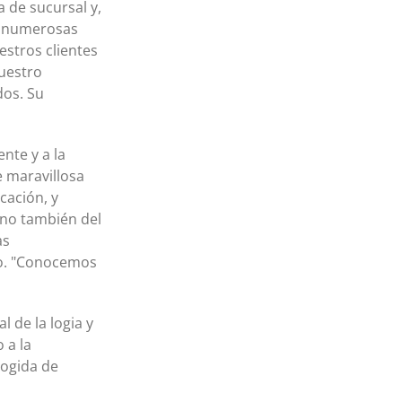
a de sucursal y,
s numerosas
stros clientes
nuestro
dos. Su
nte y a la
e maravillosa
cación, y
ino también del
as
io. "Conocemos
l de la logia y
 a la
ogida de