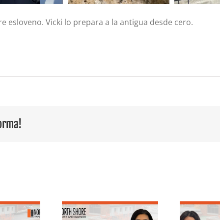
re esloveno. Vicki lo prepara a la antigua desde cero.
forma!
Destacando 25
E
en el equipo:
años de servicio: