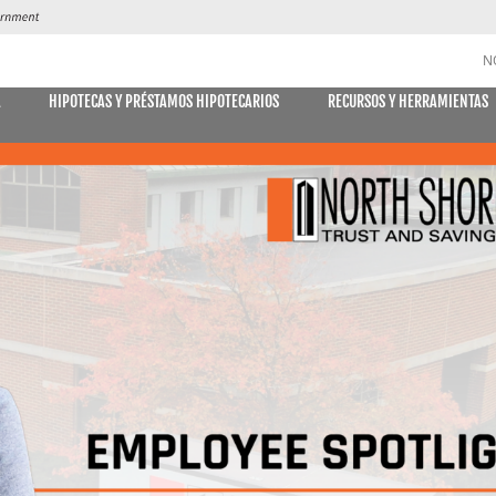
N
A
HIPOTECAS Y PRÉSTAMOS HIPOTECARIOS
RECURSOS Y HERRAMIENTAS
CUENTAS DE AHORRO y CD
DES
MÓVIL
E DECLARACIONES
PAGO DE
Libreta de ahorro
Declaración Ahorro
Cuenta de Ahorro Kids Club
Cuentas del mercado monetario
Tipos actuales del mercado monetario