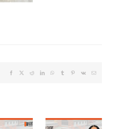
Facebook
X
Reddit
LinkedIn
WhatsApp
Tumblr
Pinterest
Vk
Email
quipo destacado:
En primer plano: