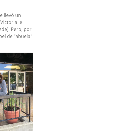
se llevó un
ictoria le
ede). Pero, por
el de "abuela"