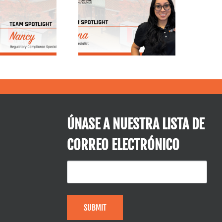
Elena,
Conoce a Nick
epartamento de
Phillips | North
Gestión de
Shore Trust &
Préstamos
Savings
ÚNASE A NUESTRA LISTA DE
CORREO ELECTRÓNICO
SUBMIT