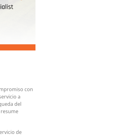
Tarjeta MasterCard y Visa Preferred Points
(Empresas)
Comisiones para todos los productos de tarjeta
 compromiso con
ervicio a
queda del
e resume
ervicio de