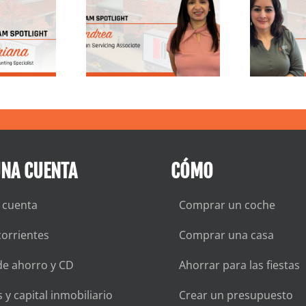
ea, asociada
la trayectoria de
D
ervicios de
Nancy en North
réstamos
Shore Trust &
Savings
UNA CUENTA
CÓMO
 cuenta
Comprar un coche
orrientes
Comprar una casa
de ahorro y CD
Ahorrar para las fiestas
 y capital inmobiliario
Crear un presupuesto