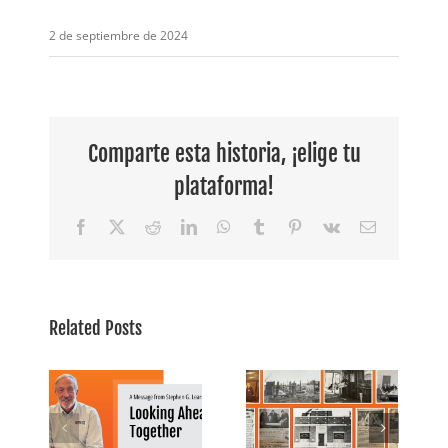
2 de septiembre de 2024
Comparte esta historia, ¡elige tu
plataforma!
Facebook
X
Reddit
LinkedIn
WhatsApp
Tumblr
Pinterest
Vk
Email
Related Posts
aje
105 años de
n G.
En memoria
comunidad,
ando
de Nathan