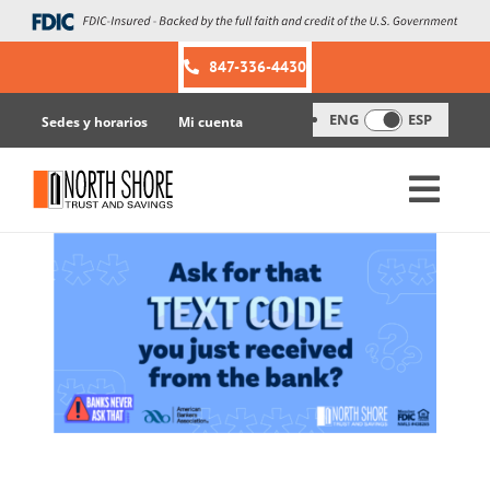
Skip
to
content
847-336-4430
ENG
ESP
Sedes y horarios
Mi cuenta
View
Larger
Image