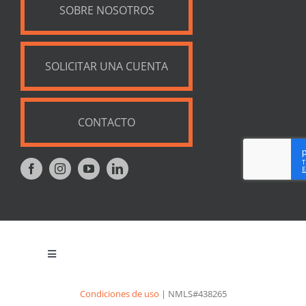
SOBRE NOSOTROS
SOLICITAR UNA CUENTA
CONTACTO
Toggle
Navigation
Política de privacidad
Condiciones de uso
| NMLS#438265