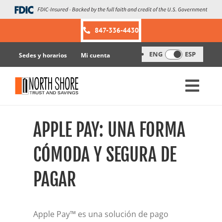
Skip
to
content
847-336-4430
ENG
ESP
Sedes y horarios
Mi cuenta
APPLE PAY: UNA FORMA
CÓMODA Y SEGURA DE
PAGAR
Apple Pay™ es una solución de pago