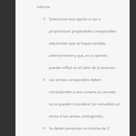
informe.
Selecciona esta opción si vas a
proporcionar propiedades comparables
adicionales que se hayan vendido
anteriormente y que, en tu opinión,
puedan influir en el valor de la tasación.
Las ventas comparables deben
corresponder a una compra ya cerrada;
no se pueden considerar los inmuebles en
venta ni las ventas contingentes.
Se deben presentar un mínimo de 2