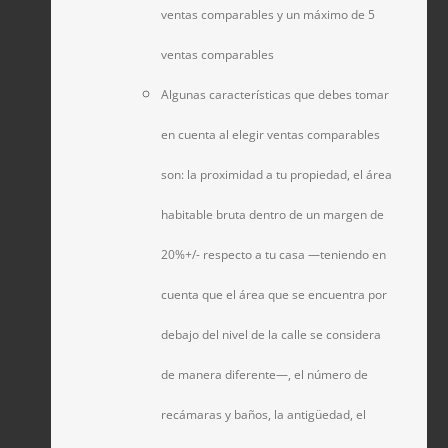
ventas comparables y un máximo de 5
ventas comparables
Algunas características que debes tomar
en cuenta al elegir ventas comparables
son: la proximidad a tu propiedad, el área
habitable bruta dentro de un margen de
20%+/- respecto a tu casa —teniendo en
cuenta que el área que se encuentra por
debajo del nivel de la calle se considera
de manera diferente—, el número de
recámaras y baños, la antigüedad, el