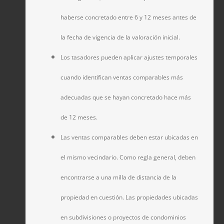
haberse concretado entre 6 y 12 meses antes de
la fecha de vigencia de la valoración inicial.
Los tasadores pueden aplicar ajustes temporales
cuando identifican ventas comparables más
adecuadas que se hayan concretado hace más
de 12 meses.
Las ventas comparables deben estar ubicadas en
el mismo vecindario. Como regla general, deben
encontrarse a una milla de distancia de la
propiedad en cuestión. Las propiedades ubicadas
en subdivisiones o proyectos de condominios