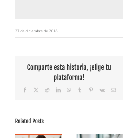
27 de diciembre de 2018
Comparte esta historia, ¡elige tu
plataforma!
Facebook
X
Reddit
LinkedIn
WhatsApp
Tumblr
Pinterest
Vk
Email
Related Posts
r a
os
Estafas
Preguntas