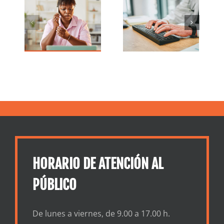
 Lo
dirigidas a
frecuentes
s
personas
sobre la
unca
mayores
recesión
rán
HORARIO DE ATENCIÓN AL
PÚBLICO
De lunes a viernes, de 9.00 a 17.00 h.