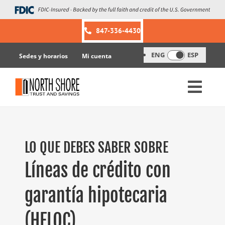
Skip
to
content
847-336-4430
ENG
ESP
Sedes y horarios
Mi cuenta
LO QUE DEBES SABER SOBRE
Líneas de crédito con
garantía hipotecaria
(HELOC)