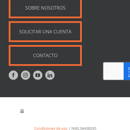
SOBRE NOSOTROS
SOLICITAR UNA CUENTA
CONTACTO
Toggle
Navigation
Política de privacidad
Condiciones de uso
| NMLS#438265