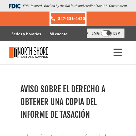
Skip
to
content
847-336-4430
ENG
ESP
Sedes y horarios
Mi cuenta
AVISO SOBRE EL DERECHO A
OBTENER UNA COPIA DEL
INFORME DE TASACIÓN