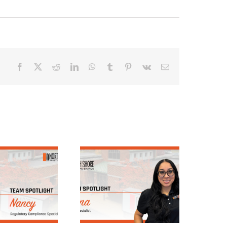
Facebook
X
Reddit
LinkedIn
WhatsApp
Tumblr
Pinterest
Vk
Email
quipo destacado:
En primer plano:
Elena,
Conoce a Nick
epartamento de
Phillips | North
Gestión de
Shore Trust &
Préstamos
Savings