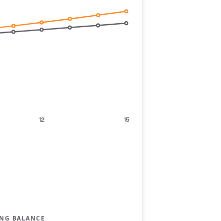
12
15
NG BALANCE