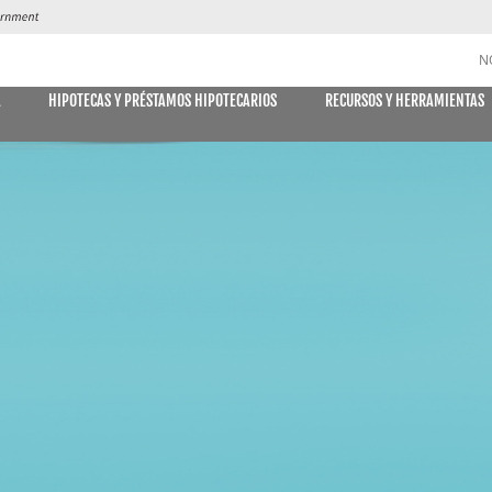
N
A
HIPOTECAS Y PRÉSTAMOS HIPOTECARIOS
RECURSOS Y HERRAMIENTAS
CUENTAS DE AHORRO y CD
DES
MÓVIL
E DECLARACIONES
PAGO DE
Libreta de ahorro
Declaración Ahorro
Cuenta de Ahorro Kids Club
Cuentas del mercado monetario
Tipos actuales del mercado monetario