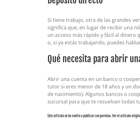
Depósito directo
12
$14,800
$16,147
13
$15,200
$16,805
14
$15,600
$17,490
Si tiene trabajo, otra de las grandes ve
15
$16,000
$18,203
significa que, en lugar de recibir una n
un acceso más rápido y fácil al dinero
o, si ya estás trabajando, puedes habl
Qué necesita para abrir un
Abrir una cuenta en un banco o cooperati
tutor si eres menor de 18 años y un doc
de nacimiento). Algunos bancos o coope
sucursal para que te resuelvan todas t
Este artículo se ha vuelto a publicar con permiso. Ver el artículo origin