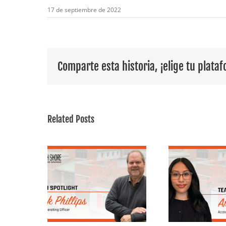
17 de septiembre de 2022
Comparte esta historia, ¡elige tu plata
Related Posts
Empleada
r plano:
destacada: Conoce
Foco 
 a Nick
a Ariana,
Andr
 | North
especialista en
de s
Trust &
contabilidad en
p
ings
North Shore Trust