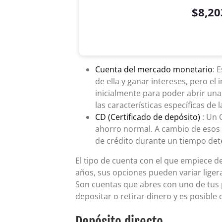
$8,20
Simple VS Compound Table
Years
Simple Interest
Compound Interest
0
$10,000
$10,000
Cuenta del mercado monetario
: 
1
de ella y ganar intereses, pero el
$10,400
$10,407
inicialmente para poder abrir una
2
$10,800
$10,831
las características específicas de 
3
$11,200
$11,272
CD (Certificado de depósito)
: Un 
4
$11,600
$11,731
ahorro normal. A cambio de esos t
5
$12,000
$12,209
de crédito durante un tiempo dete
6
$12,400
$12,707
7
$12,800
$13,225
El tipo de cuenta con el que empiece d
8
$13,200
$13,763
años, sus opciones pueden variar lig
Son cuentas que abres con uno de tus p
9
$13,600
$14,324
depositar o retirar dinero y es posible
10
$14,000
$14,908
11
$14,400
$15,515