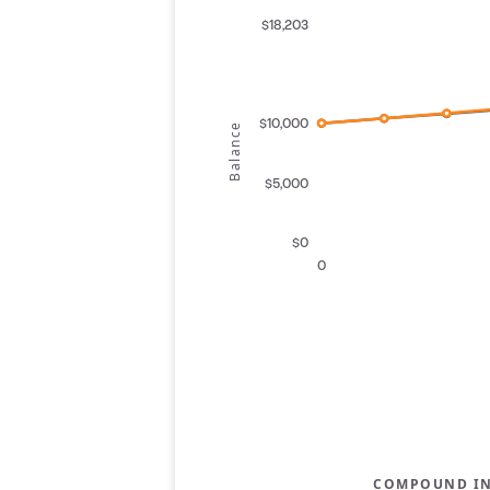
$18,203
$10,000
Balance
$5,000
$0
0
COMPOUND IN