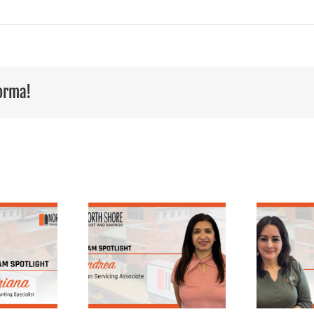
forma!
Destacando 25
E
en el equipo:
años de servicio:
ea, asociada
la trayectoria de
D
ervicios de
Nancy en North
réstamos
Shore Trust &