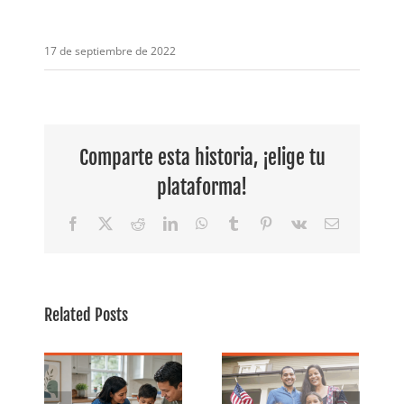
17 de septiembre de 2022
Comparte esta historia, ¡elige tu
plataforma!
Facebook
X
Reddit
LinkedIn
WhatsApp
Tumblr
Pinterest
Vk
Email
a la
Julio es el
Related Posts
 de
Mes de la
Banca para
al
Libertad
todos: Por
|
Financiera: 5
qué es