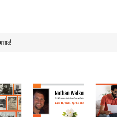
forma!
Mes de la
Educación
Financiera en
Illinois: Conceptos
memoria de
básicos sobre la
f
han Walker
elaboración de