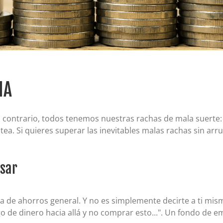
Certificados de depósito (CD)
Cuentas individuales de jubilación (IRA)
Tipos actuales de cuentas IRA y CD
IA
contrario, todos tenemos nuestras rachas de mala suerte
tea. Si quieres superar las inevitables malas rachas sin ar
sar
 de ahorros general. Y no es simplemente decirte a ti mism
o de dinero hacia allá y no comprar esto...". Un fondo de e