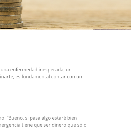
Tarjeta MasterCard y Visa Preferred Points
(Empresas)
Comisiones para todos los productos de tarjeta
: una enfermedad inesperada, un
ruinarte, es fundamental contar con un
o: "Bueno, si pasa algo estaré bien
mergencia tiene que ser dinero que sólo