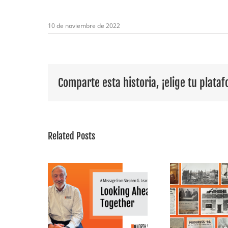
10 de noviembre de 2022
Comparte esta historia, ¡elige tu plata
Related Posts
saje de
105 años de
G. Lear:
comunidad,
En 
hacia el
compromiso y
Nat