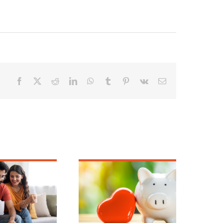
Facebook
X
Reddit
LinkedIn
WhatsApp
Tumblr
Pinterest
Vk
Email
Enamórese de
Un mensaje de
ahorrar este
Stephen G. Lear:
ebrero en North
Mirando hacia el
Shore Trust &