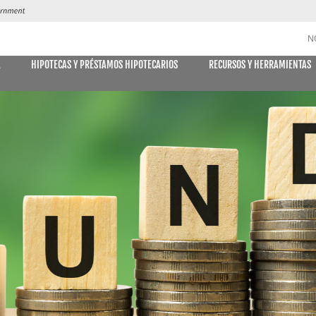
N
A
HIPOTECAS Y PRÉSTAMOS HIPOTECARIOS
RECURSOS Y HERRAMIENTAS
CUENTAS DE AHORRO y CD
DES
MÓVIL
E DECLARACIONES
PAGO DE
Libreta de ahorro
Declaración Ahorro
Cuenta de Ahorro Kids Club
Cuentas del mercado monetario
Tipos actuales del mercado monetario