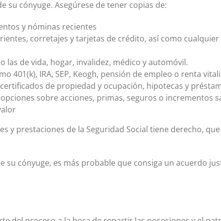
a de su cónyuge. Asegúrese de tener copias de:
mentos y nóminas recientes
ientes, corretajes y tarjetas de crédito, así como cualquie
 las de vida, hogar, invalidez, médico y automóvil.
mo 401(k), IRA, SEP, Keogh, pensión de empleo o renta vitali
ertificados de propiedad y ocupación, hipotecas y préstam
 opciones sobre acciones, primas, seguros o incrementos sa
valor
 y prestaciones de la Seguridad Social tiene derecho, que 
de su cónyuge, es más probable que consiga un acuerdo just
te del proceso a la hora de repartir las posesiones y el pa