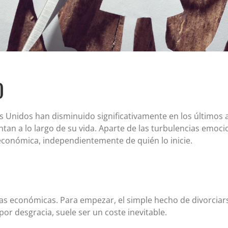
Certificados de depósito (CD)
Cuentas individuales de jubilación (IRA)
Tipos actuales de cuentas IRA y CD
O
 Unidos han disminuido significativamente en los últimos añ
n a lo largo de su vida. Aparte de las turbulencias emoci
conómica, independientemente de quién lo inicie.
s económicas. Para empezar, el simple hecho de divorciars
or desgracia, suele ser un coste inevitable.