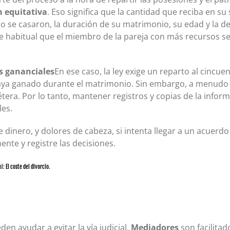
n equitativa
. Eso significa que la cantidad que reciba en s
do se casaron, la duración de su matrimonio, su edad y la d
e habitual que el miembro de la pareja con más recursos se
s gananciales
En ese caso, la ley exige un reparto al cincu
haya ganado durante el matrimonio. Sin embargo, a menudo
tera. Por lo tanto, mantener registros y copias de la infor
les.
inero, y dolores de cabeza, si intenta llegar a un acuerdo 
te y registre las decisiones.
al:
El coste del divorcio
.
n ayudar a evitar la vía judicial.
Mediadores
son facilitad