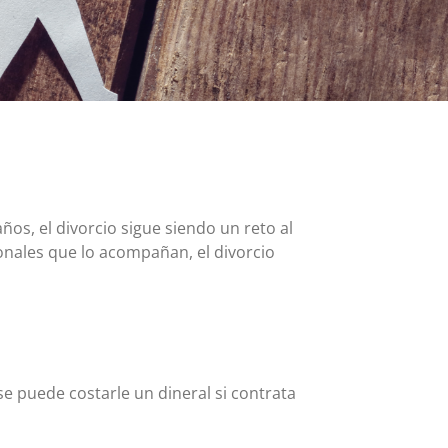
Tarjeta MasterCard y Visa Preferred Points
(Empresas)
Comisiones para todos los productos de tarjeta
os, el divorcio sigue siendo un reto al
onales que lo acompañan, el divorcio
e puede costarle un dineral si contrata