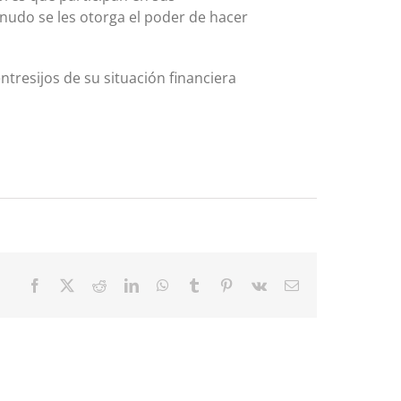
nudo se les otorga el poder de hacer
resijos de su situación financiera
Facebook
X
Reddit
LinkedIn
WhatsApp
Tumblr
Pinterest
Vk
Email