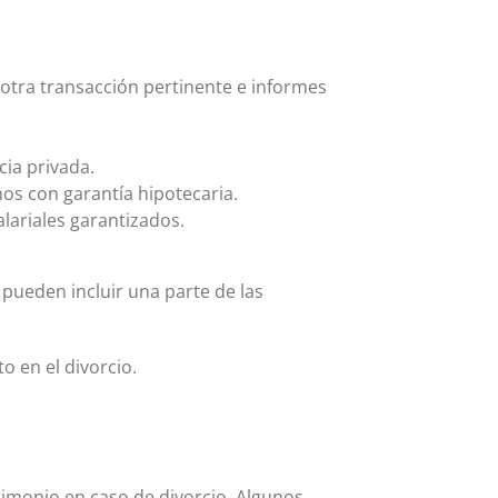
r otra transacción pertinente e informes
cia privada.
os con garantía hipotecaria.
lariales garantizados.
pueden incluir una parte de las
o en el divorcio.
trimonio en caso de divorcio. Algunos