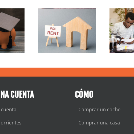
contrar un
Cómo reducir la
ugar para
factura del gas
alquilar
UNA CUENTA
CÓMO
 cuenta
Comprar un coche
orrientes
Comprar una casa