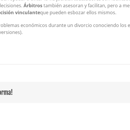
ecisiones.
Árbitros
también asesoran y facilitan, pero a me
cisión vinculante
que pueden esbozar ellos mismos.
oblemas económicos durante un divorcio conociendo los ent
versiones).
forma!