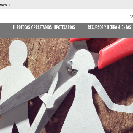
N
A
HIPOTECAS Y PRÉSTAMOS HIPOTECARIOS
RECURSOS Y HERRAMIENTAS
CUENTAS DE AHORRO y CD
DES
MÓVIL
E DECLARACIONES
PAGO DE
Libreta de ahorro
Declaración Ahorro
Cuenta de Ahorro Kids Club
Cuentas del mercado monetario
Tipos actuales del mercado monetario