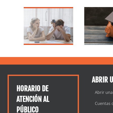
udas
ñas? El
La Ley CARES:
En
ital
Préstamos para
l
liario
estudiantes
 ser la
ción
ABRIR 
HORARIO DE
Abrir una
ATENCIÓN AL
Cuentas c
PÚBLICO