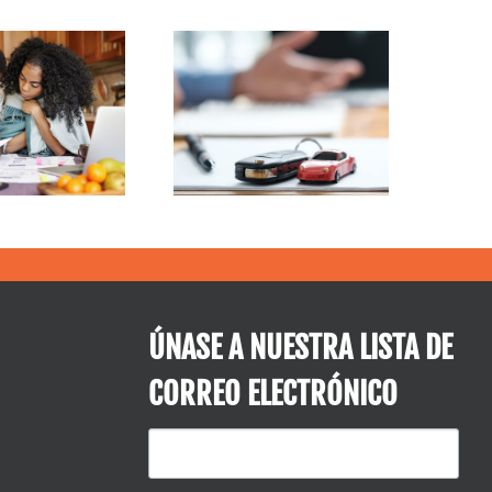
¿Deudas
navideñas? El
¿Comprar un
capital
coche?
inmobiliario
podría ser la
solución
ÚNASE A NUESTRA LISTA DE
CORREO ELECTRÓNICO