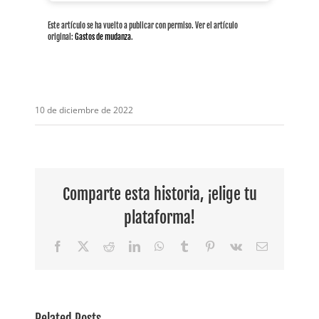
Este artículo se ha vuelto a publicar con permiso. Ver el artículo
original:
Gastos de mudanza
.
10 de diciembre de 2022
Comparte esta historia, ¡elige tu
plataforma!
Facebook
X
Reddit
LinkedIn
WhatsApp
Tumblr
Pinterest
Vk
Email
Empleada
destacada:
Related Posts