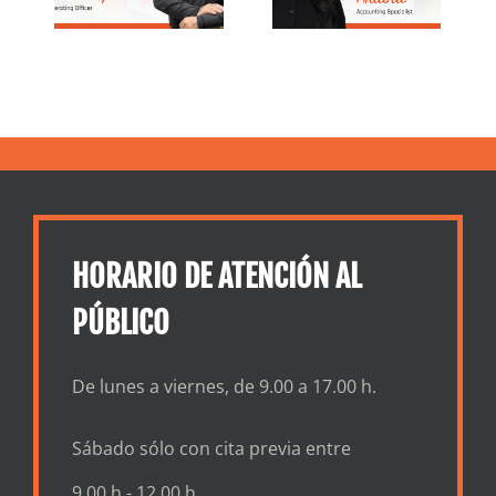
ore
contabilidad
servicios de
&
en North
préstamos
s
Shore Trust
and Savings
HORARIO DE ATENCIÓN AL
PÚBLICO
De lunes a viernes, de 9.00 a 17.00 h.
Sábado sólo con cita previa entre
9.00 h - 12.00 h