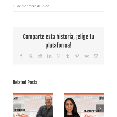
10 de diciembre de 2022
Comparte esta historia, ¡elige tu
plataforma!
Facebook
X
Reddit
LinkedIn
WhatsApp
Tumblr
Pinterest
Vk
Email
Empleada
destacada:
Related Posts
er
Conoce a
Foco en el
noce
Ariana,
equipo:
especialista
Andrea,
 |
en
asociada de