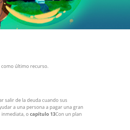
Tarjeta MasterCard y Visa Preferred Points
(Empresas)
Comisiones para todos los productos de tarjeta
o como último recurso.
r salir de la deuda cuando sus
ayudar a una persona a pagar una gran
n inmediata, o
capítulo 13
Con un plan