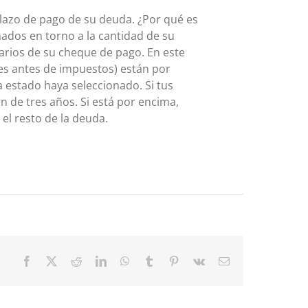
 plazo de pago de su deuda. ¿Por qué es
ados en torno a la cantidad de su
arios de su cheque de pago. En este
es antes de impuestos) están por
 estado haya seleccionado. Si tus
 de tres años. Si está por encima,
el resto de la deuda.
Facebook
X
Reddit
LinkedIn
WhatsApp
Tumblr
Pinterest
Vk
Email