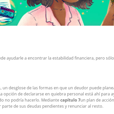
Certificados de depósito (CD)
Cuentas individuales de jubilación (IRA)
Tipos actuales de cuentas IRA y CD
e ayudarle a encontrar la estabilidad financiera, pero sól
s, un desglose de las formas en que un deudor puede planea
La opción de declararse en quiebra personal está ahí para 
o no podría hacerlo. Mediante
capítulo 7
un plan de acció
 parte de sus deudas pendientes y renunciar al resto.