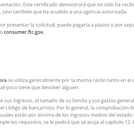
sentación. Este certificado demostrará que no solo ha reci
a, sino también que ha acudido a una agencia autorizada.
or presentar la solicitud, puede pagarla a plazos o por s
do
consumer.ftc.gov.
bra
se utiliza generalmente por la misma razón tanto en el c
qué poco tiene que devolver alguien.
e sus ingresos, el tamaño de su familia y sus gastos genera
 del código de bancarrota. Por lo general, la comprobación d
nsuales están por encima de los ingresos medios del estado
ple los requisitos, se le pedirá que se acoja al capítulo 13.