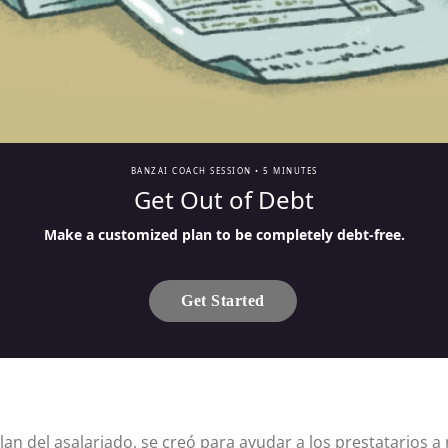
BANZAI COACH SESSION •
5 MINUTES
Get Out of Debt
Make a customized plan to be completely debt-free.
Get Started
n del asalariado, se creó para ayudar a los prestatarios a 