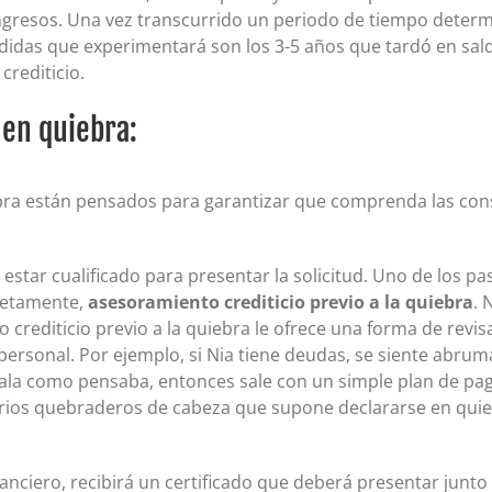
ingresos. Una vez transcurrido un periodo de tiempo determi
rdidas que experimentará son los 3-5 años que tardó en sald
crediticio.
 en quiebra:
bra están pensados para garantizar que comprenda las conse
estar cualificado para presentar la solicitud. Uno de los p
retamente,
asesoramiento crediticio previo a la quiebra
. 
rediticio previo a la quiebra le ofrece una forma de revisar
 personal. Por ejemplo, si Nia tiene deudas, se siente abrum
ala como pensaba, entonces sale con un simple plan de pagos
rios quebraderos de cabeza que supone declararse en quieb
nanciero, recibirá un certificado que deberá presentar junt