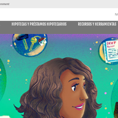
N
A
HIPOTECAS Y PRÉSTAMOS HIPOTECARIOS
RECURSOS Y HERRAMIENTAS
CUENTAS DE AHORRO y CD
DES
MÓVIL
E DECLARACIONES
PAGO DE
Libreta de ahorro
Declaración Ahorro
Cuenta de Ahorro Kids Club
Cuentas del mercado monetario
Tipos actuales del mercado monetario