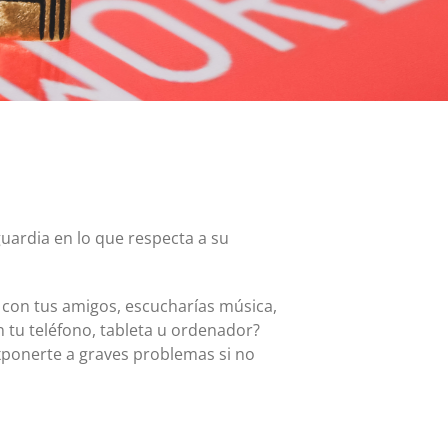
Tarjeta MasterCard y Visa Preferred Points
(Empresas)
Comisiones para todos los productos de tarjeta
guardia en lo que respecta a su
o con tus amigos, escucharías música,
n tu teléfono, tableta u ordenador?
xponerte a graves problemas si no