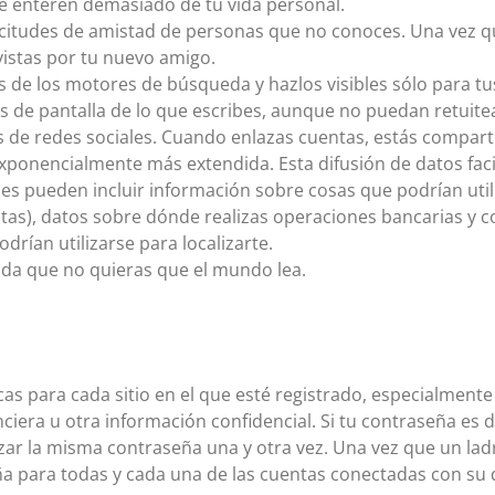
se enteren demasiado de tu vida personal.
itudes de amistad de personas que no conoces. Una vez que
vistas por tu nuevo amigo.
s de los motores de búsqueda y hazlos visibles sólo para t
 de pantalla de lo que escribes, aunque no puedan retuitea
s de redes sociales. Cuando enlazas cuentas, estás compart
ponencialmente más extendida. Esta difusión de datos facil
les pueden incluir información sobre cosas que podrían ut
s), datos sobre dónde realizas operaciones bancarias y c
rían utilizarse para localizarte.
a que no quieras que el mundo lea.
cas para cada sitio en el que esté registrado, especialment
nciera u otra información confidencial. Si tu contraseña es
izar la misma contraseña una y otra vez. Una vez que un ladr
a para todas y cada una de las cuentas conectadas con su d