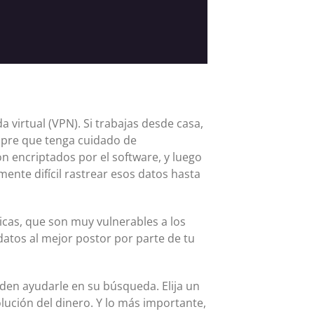
 virtual (VPN). Si trabajas desde casa,
mpre que tenga cuidado de
n encriptados por el software, y luego
mente difícil rastrear esos datos hasta
icas, que son muy vulnerables a los
atos al mejor postor por parte de tu
den ayudarle en su búsqueda. Elija un
lución del dinero. Y lo más importante,