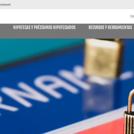
N
A
HIPOTECAS Y PRÉSTAMOS HIPOTECARIOS
RECURSOS Y HERRAMIENTAS
CUENTAS DE AHORRO y CD
DES
MÓVIL
E DECLARACIONES
PAGO DE
Libreta de ahorro
Declaración Ahorro
Cuenta de Ahorro Kids Club
Cuentas del mercado monetario
Tipos actuales del mercado monetario