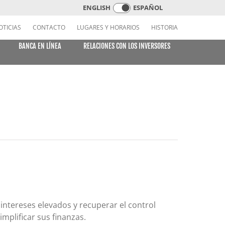
ENGLISH
ESPAÑOL
OTICIAS
CONTACTO
LUGARES Y HORARIOS
HISTORIA
BANCA EN LÍNEA
RELACIONES CON LOS INVERSORES
TARJETAS DE CRÉDITO
 FACTURAS EN
CENTRO DE APRENDIZAJE
BANCA MÓVIL
Tarjeta VISA o MasterCard Platinum Low-Rate
LÍNEA
(Consumidor)
Tarjetas VISA Platinum y MasterCard Platinum
Preferred Points (Consumidores)
Tarjeta MasterCard World (Consumidores)
 intereses elevados y recuperar el control
Tarjeta estándar (Business)
mplificar sus finanzas.