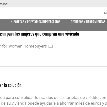
N
A
HIPOTECAS Y PRÉSTAMOS HIPOTECARIOS
RECURSOS Y HERRAMIENTAS
consin para las mujeres que compran una vivienda
CUENTAS DE AHORRO y CD
er for Women Homebuyers [...]
DES
MÓVIL
E DECLARACIONES
PAGO DE
Libreta de ahorro
Declaración Ahorro
Cuenta de Ahorro Kids Club
er la solución
Cuentas del mercado monetario
nda para consolidar los saldos de las tarjetas de crédito con
Tipos actuales del mercado monetario
de su vivienda puede ayudarle a ahorrar miles de euros y si