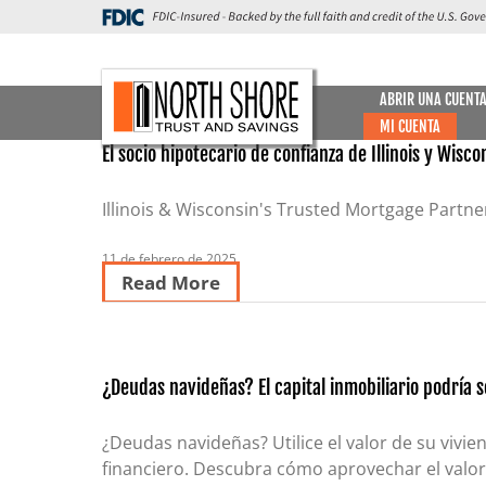
Skip
to
content
ABRIR UNA CUENT
MI CUENTA
El socio hipotecario de confianza de Illinois y Wis
CUENTAS CORRIENTES
Illinois & Wisconsin's Trusted Mortgage Partn
MI CUENTA
FORMULARIOS Y SOLICITU
CARTERA 
Cuenta corriente gratuita
11 de febrero de 2025
Read More
Nueva cuenta de cheques
Cuenta corriente Premium
¿Deudas navideñas? El capital inmobiliario podría s
Tarifas de las cuentas corrientes
¿Deudas navideñas? Utilice el valor de su vivie
financiero. Descubra cómo aprovechar el valor 