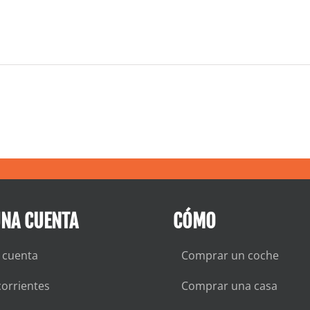
UNA CUENTA
CÓMO
 cuenta
Comprar un coche
orrientes
Comprar una casa