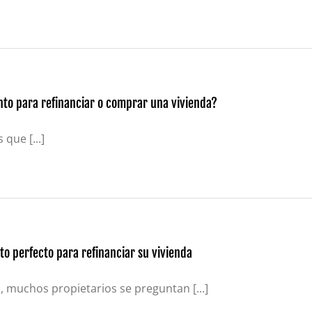
Certificados de depósito (CD)
Cuentas individuales de jubilación (IRA)
Tipos actuales de cuentas IRA y CD
nto para refinanciar o comprar una vivienda?
que [...]
to perfecto para refinanciar su vivienda
 muchos propietarios se preguntan [...]