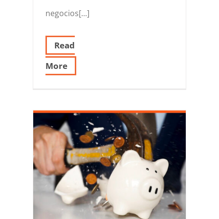
negocios[...]
Read
More
?