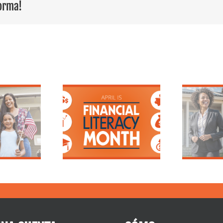
forma!
El socio
hipotecario de
 para todos:
confianza de
or qué es
Illinois y
tante el Mes
Wisconsin para
a Educación
las mujeres que
inanciera
compran una
vivienda