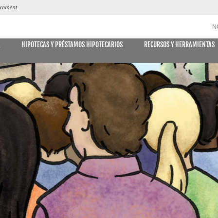
N
A
HIPOTECAS Y PRÉSTAMOS HIPOTECARIOS
RECURSOS Y HERRAMIENTAS
CUENTAS DE AHORRO y CD
DES
MÓVIL
E DECLARACIONES
PAGO DE
Libreta de ahorro
Declaración Ahorro
Cuenta de Ahorro Kids Club
Cuentas del mercado monetario
Tipos actuales del mercado monetario