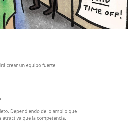
Tarjeta MasterCard y Visa Preferred Points
(Empresas)
Comisiones para todos los productos de tarjeta
drá crear un equipo fuerte.
a.
leto. Dependiendo de lo amplio que
s atractiva que la competencia.