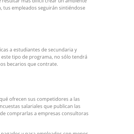
resultar más difícil crear un ambiente
na, tus empleados seguirán sintiéndose
as a estudiantes de secundaria y
e este tipo de programa, no sólo tendrá
os becarios que contrate.
 qué ofrecen sus competidores a las
cuestas salariales que publican las
uede comprarlas a empresas consultoras
peor pagados y para empleados con menos