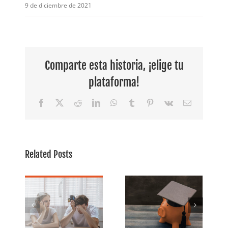
9 de diciembre de 2021
Comparte esta historia, ¡elige tu
plataforma!
Facebook
X
Reddit
LinkedIn
WhatsApp
Tumblr
Pinterest
Vk
Email
Related Posts
s
? El
La Ley CARES:
Encontrar un
l
Préstamos
lugar para
rio
para
alquilar