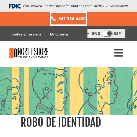
Skip
to
content
847-336-4430
ENG
ESP
Sedes y horarios
Mi cuenta
ROBO DE IDENTIDAD