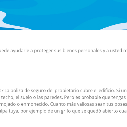
Certificados de depósito (CD)
Cuentas individuales de jubilación (IRA)
Tipos actuales de cuentas IRA y CD
uede ayudarle a proteger sus bienes personales y a usted 
? La póliza de seguro del propietario cubre el edificio. Si 
techo, el suelo o las paredes. Pero es probable que tengas 
mojado o enmohecido. Cuanto más valiosas sean tus posesi
culpa tuya, por ejemplo de un grifo que se quedó abierto cua