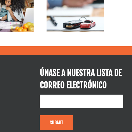
¿Comprar un
capital
coche?
inmobiliario
podría ser la
solución
ÚNASE A NUESTRA LISTA DE
CORREO ELECTRÓNICO
SUBMIT