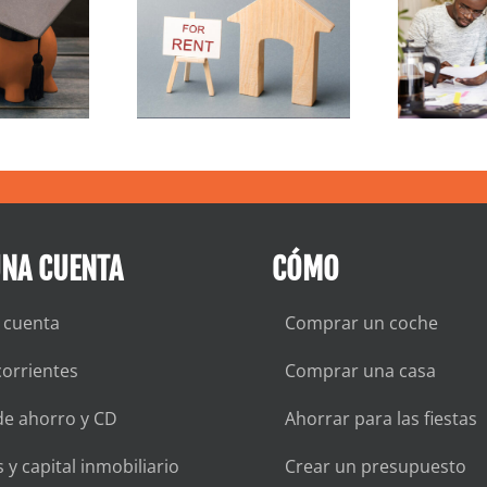
contrar un
Cómo reducir la
ugar para
factura del gas
alquilar
UNA CUENTA
CÓMO
 cuenta
Comprar un coche
orrientes
Comprar una casa
de ahorro y CD
Ahorrar para las fiestas
 y capital inmobiliario
Crear un presupuesto