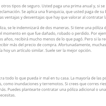
e otros tipos de seguro. Usted paga una prima anual y, si s
eclamación. Se aplica una franquicia, que usted paga de su b
las ventajas y desventajas que hay que valorar al contratar 
liza, se le indemnizará de dos maneras. Si tiene una póliza de
n el momento en que fue dañado, robado o perdido. Por eje
s años, recibirá mucho menos de lo que pagó. Pero si la r
recibir más del precio de compra. Afortunadamente, muchas
a hoy un artículo similar. Suele ser la mejor opción.
tra todo lo que pueda ir mal en tu casa. La mayoría de las 
, como inundaciones y terremotos. Si crees que corres ries
s. Puedes plantearte contratar una póliza adicional o una c
ecesitas.