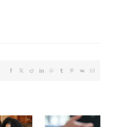
Facebook
X
Reddit
LinkedIn
WhatsApp
Tumblr
Pinterest
Vk
Email
¿Deudas
navideñas? El