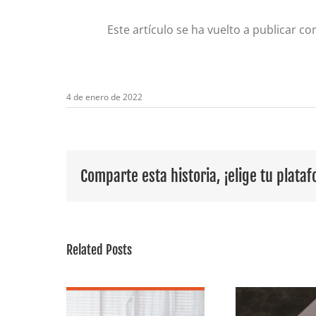
Este artículo se ha vuelto a publicar co
4 de enero de 2022
Comparte esta historia, ¡elige tu plata
Related Posts
udas
ñas? El