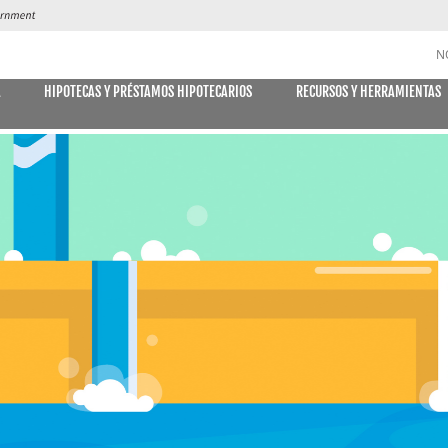
N
A
HIPOTECAS Y PRÉSTAMOS HIPOTECARIOS
RECURSOS Y HERRAMIENTAS
CUENTAS DE AHORRO y CD
DES
MÓVIL
E DECLARACIONES
PAGO DE
Libreta de ahorro
Declaración Ahorro
Cuenta de Ahorro Kids Club
Cuentas del mercado monetario
Tipos actuales del mercado monetario