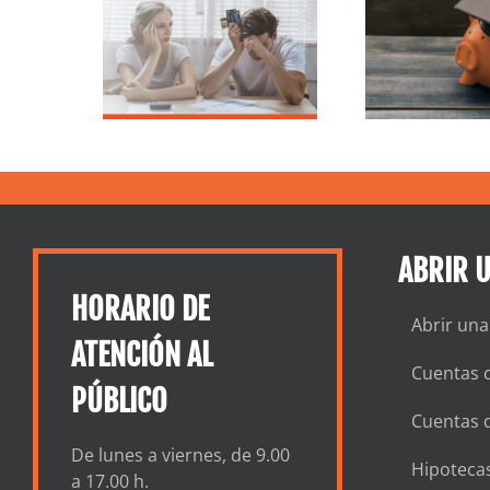
La Ley CARES:
En
ital
Préstamos para
l
liario
estudiantes
 ser la
ción
ABRIR 
HORARIO DE
Abrir una
ATENCIÓN AL
Cuentas c
PÚBLICO
Cuentas 
De lunes a viernes, de 9.00
Hipotecas
a 17.00 h.