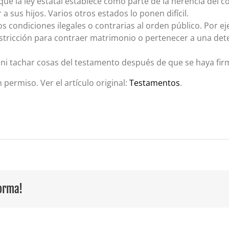
que la ley estatal establece como parte de la herencia del 
a sus hijos. Varios otros estados lo ponen difícil.
condiciones ilegales o contrarias al orden público. Por ejem
stricción para contraer matrimonio o pertenecer a una de
ni tachar cosas del testamento después de que se haya fir
n permiso. Ver el artículo original:
Testamentos
.
forma!