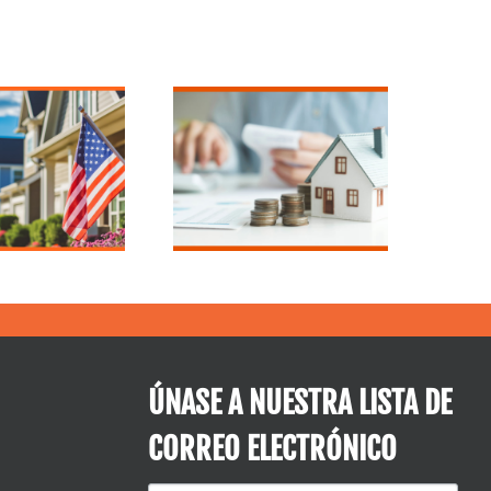
El socio
hipotecario de
Por qué debería
confianza de
considerar la
Illinois y
refinanciación
Wisconsin para
ahora
las mujeres que
compran una
vivienda
ÚNASE A NUESTRA LISTA DE
CORREO ELECTRÓNICO