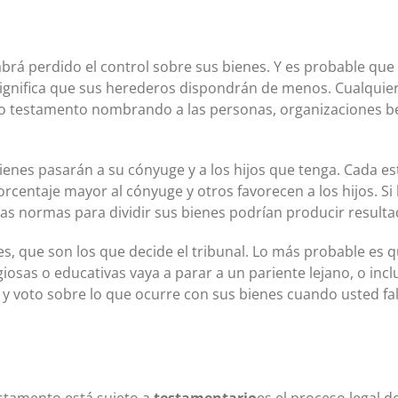
abrá perdido el control sobre sus bienes. Y es probable q
 significa que sus herederos dispondrán de menos. Cualqui
o testamento nombrando a las personas, organizaciones ben
 bienes pasarán a su cónyuge y a los hijos que tenga. Cada e
orcentaje mayor al cónyuge y otros favorecen a los hijos. S
las normas para dividir sus bienes podrían producir resulta
s, que son los que decide el tribunal. Lo más probable es q
igiosas o educativas vaya a parar a un pariente lejano, o in
z y voto sobre lo que ocurre con sus bienes cuando usted fa
estamento está sujeto a
testamentario
es el proceso legal d