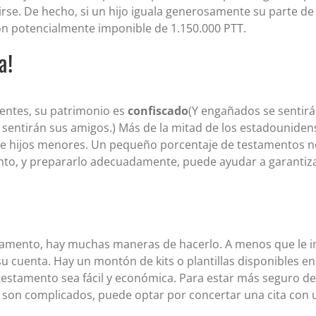
se. De hecho, si un hijo iguala generosamente su parte de
n potencialmente imponible de 1.150.000 PTT.
a!
rientes, su patrimonio es
confiscado
(Y engañados se sentir
ntirán sus amigos.) Más de la mitad de los estadounidens
 hijos menores. Un pequeño porcentaje de testamentos no 
nto, y prepararlo adecuadamente, puede ayudar a garantiz
tamento, hay muchas maneras de hacerlo. A menos que le int
 cuenta. Hay un montón de kits o plantillas disponibles en 
testamento sea fácil y económica. Para estar más seguro d
s son complicados, puede optar por concertar una cita con