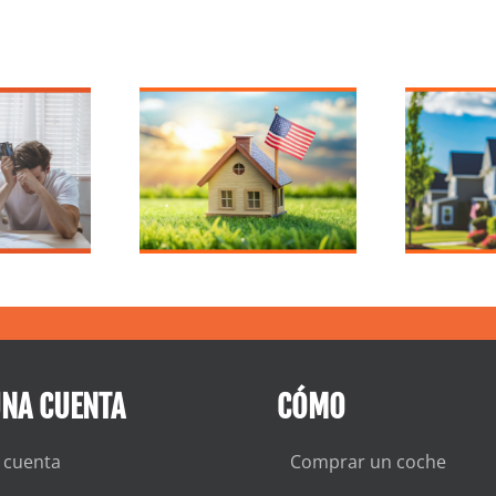
pregunta si
4 razones por las
ño electoral
que un año
 un buen
electoral es el
ento para
momento
inanciar o
perfecto para
mprar una
refinanciar su
ivienda?
vivienda
UNA CUENTA
CÓMO
 cuenta
Comprar un coche