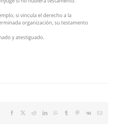
cónyuge si no hubiera testamento.
plo, si vincula el derecho a la
terminada organización, su testamento
mado y atestiguado.
Facebook
X
Reddit
LinkedIn
WhatsApp
Tumblr
Pinterest
Vk
Email