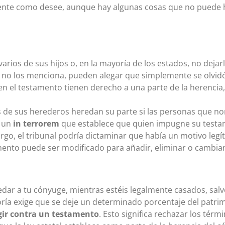
ente como desee, aunque hay algunas cosas que no puede h
varios de sus hijos o, en la mayoría de los estados, no dejar
 no los menciona, pueden alegar que simplemente se olvidó,
n el testamento tienen derecho a una parte de la herencia, i
s de sus herederos heredan su parte si las personas que no
r un
in terrorem
que establece que quien impugne su testa
rgo, el tribunal podría dictaminar que había un motivo leg
mento puede ser modificado para añadir, eliminar o cambiar 
ar a tu cónyuge, mientras estéis legalmente casados, salv
ría exige que se deje un determinado porcentaje del patrim
gir contra un testamento
. Esto significa rechazar los tér