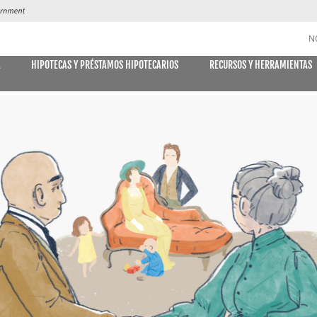
N
A
HIPOTECAS Y PRÉSTAMOS HIPOTECARIOS
RECURSOS Y HERRAMIENTAS
CUENTAS DE AHORRO y CD
DES
MÓVIL
E DECLARACIONES
PAGO DE
Libreta de ahorro
Declaración Ahorro
Cuenta de Ahorro Kids Club
Cuentas del mercado monetario
Tipos actuales del mercado monetario