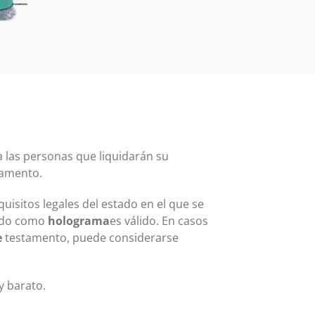
Tarjeta MasterCard y Visa Preferred Points
(Empresas)
Comisiones para todos los productos de tarjeta
 las personas que liquidarán su
tamento.
isitos legales del estado en el que se
cido como
holograma
es válido. En casos
e
testamento, puede considerarse
y barato.