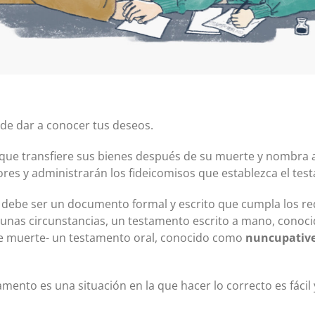
Certificados de depósito (CD)
Cuentas individuales de jubilación (IRA)
Tipos actuales de cuentas IRA y CD
de dar a conocer tus deseos.
ue transfiere sus bienes después de su muerte y nombra a
res y administrarán los fideicomisos que establezca el tes
 debe ser un documento formal y escrito que cumpla los requ
gunas circunstancias, un testamento escrito a mano, cono
de muerte- un testamento oral, conocido como
nuncupativ
mento es una situación en la que hacer lo correcto es fácil 