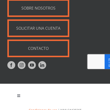
SOBRE NOSOTROS
SOLICITAR UNA CUENTA
CONTACTO
Toggle
Navigation
Política de privacidad
Condiciones de uso
| NMLS#438265